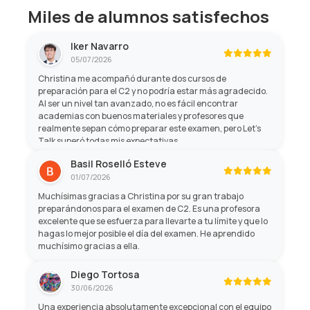
Miles de alumnos satisfechos
Iker Navarro
05/07/2026
Christina me acompañó durante dos cursos de
preparación para el C2 y no podría estar más agradecido.
Al ser un nivel tan avanzado, no es fácil encontrar
academias con buenos materiales y profesores que
realmente sepan cómo preparar este examen, pero Let's
Talk superó todas mis expectativas.
Basil Roselló Esteve
01/07/2026
Muchísimas gracias a Christina por su gran trabajo
preparándonos para el examen de C2. Es una profesora
excelente que se esfuerza para llevarte a tu límite y que lo
hagas lo mejor posible el día del examen. He aprendido
muchísimo gracias a ella.
Diego Tortosa
30/06/2026
Una experiencia absolutamente excepcional con el equipo