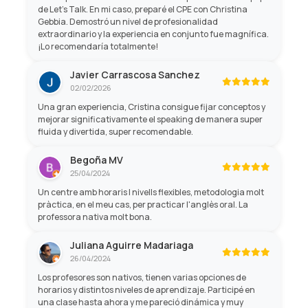
de Let's Talk. En mi caso, preparé el CPE con Christina
Gebbia. Demostró un nivel de profesionalidad
extraordinario y la experiencia en conjunto fue magnífica.
¡Lo recomendaría totalmente!
Javier Carrascosa Sanchez
02/02/2026
Una gran experiencia, Cristina consigue fijar conceptos y
mejorar significativamente el speaking de manera super
fluida y divertida, super recomendable.
Begoña MV
25/04/2024
Un centre amb horaris I nivells flexibles, metodologia molt
pràctica, en el meu cas, per practicar l'anglès oral. La
professora nativa molt bona.
Juliana Aguirre Madariaga
26/04/2024
Los profesores son nativos, tienen varias opciones de
horarios y distintos niveles de aprendizaje. Participé en
una clase hasta ahora y me pareció dinámica y muy