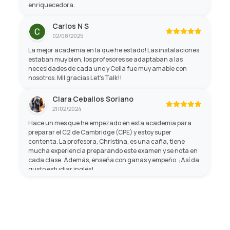
enriquecedora.
Carlos N S
02/08/2025
La mejor academia en la que he estado! Las instalaciones
estaban muy bien, los profesores se adaptaban a las
necesidades de cada uno y Celia fue muy amable con
nosotros. Mil gracias Let's Talk!!
Clara Ceballos Soriano
21/02/2024
Hace un mes que he empezado en esta academia para
preparar el C2 de Cambridge (CPE) y estoy super
contenta. La profesora, Christina, es una caña, tiene
mucha experiencia preparando este examen y se nota en
cada clase. Además, enseña con ganas y empeño. ¡Así da
gusto estudiar inglés!