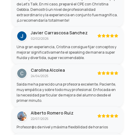
de Let's Talk. En mi caso, preparé el CPE con Christina
Gebbia. Demostró un nivel de profesionalidad
extraordinario y la experiencia en conjunto fue magnífica.
¡Lo recomendaría totalmente!
Javier Carrascosa Sanchez
02/02/2026
Una gran experiencia, Cristina consigue fijar conceptos y
mejorar significativamente el speaking de manera super
fluida y divertida, super recomendable.
Carolina Alcolea
24/04/2025
Saida me ha parecido una profesora excelente. Paciente,
muy empática y sobre todo muy profesional. Enfocada en
la necesidad particular de mejora del alumno desde el
primer minuto.
Alberto Romero Ruiz
22/07/2025
Profesor@s de nivel y máxima flexibilidad de horarios