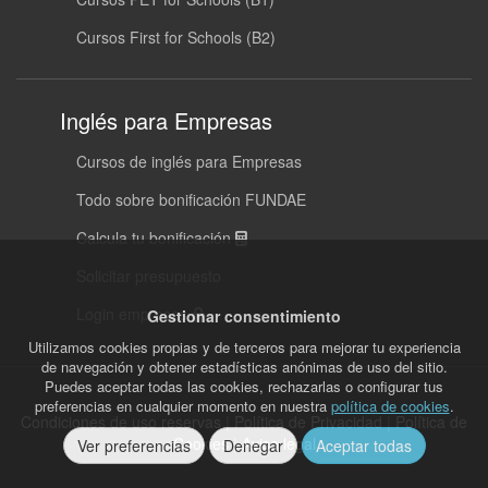
Cursos First for Schools (B2)
Inglés para Empresas
Cursos de inglés para Empresas
Todo sobre bonificación FUNDAE
Calcula tu bonificación
Solicitar presupuesto
Login empresas
Gestionar consentimiento
Utilizamos cookies propias y de terceros para mejorar tu experiencia
de navegación y obtener estadísticas anónimas de uso del sitio.
Puedes aceptar todas las cookies, rechazarlas o configurar tus
preferencias en cualquier momento en nuestra
política de cookies
.
Condiciones de uso reservas
|
Política de Privacidad
|
Política de
Cookies
|
Aviso legal
Ver preferencias
Denegar
Aceptar todas