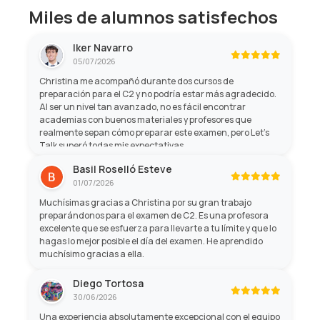
Miles de alumnos satisfechos
Iker Navarro
05/07/2026
Christina me acompañó durante dos cursos de
preparación para el C2 y no podría estar más agradecido.
Al ser un nivel tan avanzado, no es fácil encontrar
academias con buenos materiales y profesores que
realmente sepan cómo preparar este examen, pero Let's
Talk superó todas mis expectativas.
Basil Roselló Esteve
01/07/2026
Muchísimas gracias a Christina por su gran trabajo
preparándonos para el examen de C2. Es una profesora
excelente que se esfuerza para llevarte a tu límite y que lo
hagas lo mejor posible el día del examen. He aprendido
muchísimo gracias a ella.
Diego Tortosa
30/06/2026
Una experiencia absolutamente excepcional con el equipo