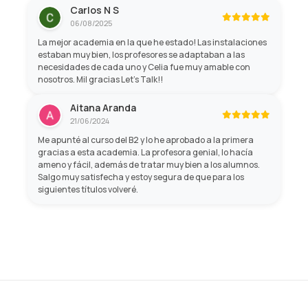
Carlos N S
06/08/2025
La mejor academia en la que he estado! Las instalaciones
estaban muy bien, los profesores se adaptaban a las
necesidades de cada uno y Celia fue muy amable con
nosotros. Mil gracias Let's Talk!!
Aitana Aranda
21/06/2024
Me apunté al curso del B2 y lo he aprobado a la primera
gracias a esta academia. La profesora genial, lo hacía
ameno y fácil, además de tratar muy bien a los alumnos.
Salgo muy satisfecha y estoy segura de que para los
siguientes títulos volveré.