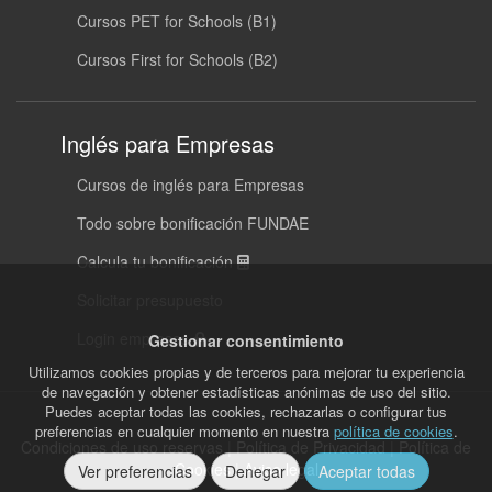
Cursos PET for Schools (B1)
Cursos First for Schools (B2)
Inglés para Empresas
Cursos de inglés para Empresas
Todo sobre bonificación FUNDAE
Calcula tu bonificación
Solicitar presupuesto
Login empresas
Gestionar consentimiento
Utilizamos cookies propias y de terceros para mejorar tu experiencia
de navegación y obtener estadísticas anónimas de uso del sitio.
Puedes aceptar todas las cookies, rechazarlas o configurar tus
preferencias en cualquier momento en nuestra
política de cookies
.
Condiciones de uso reservas
|
Política de Privacidad
|
Política de
Cookies
|
Aviso legal
Ver preferencias
Denegar
Aceptar todas