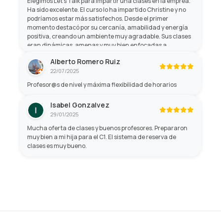
Elegimos Let’s Talk para impartir una clases en la emprea.
Ha sido excelente. El curso lo ha impartido Christine y no
podríamos estar más satisfechos. Desde el primer
momento destacó por su cercanía, amabilidad y energía
positiva, creando un ambiente muy agradable. Sus clases
eran dinámicas, amenas y muy bien enfocadas a
aprender de forma práctica, lo que hacía que el tiempo
Alberto Romero Ruiz
pasara volando mientras mejorábamos nuestro inglés. Sin
22/07/2025
duda, una formación muy recomendable.
Profesor@s de nivel y máxima flexibilidad de horarios
Isabel Gonzalvez
29/01/2025
Mucha oferta de clases y buenos profesores. Prepararon
muy bien a mi hija para el C1. El sistema de reserva de
clases es muy bueno.