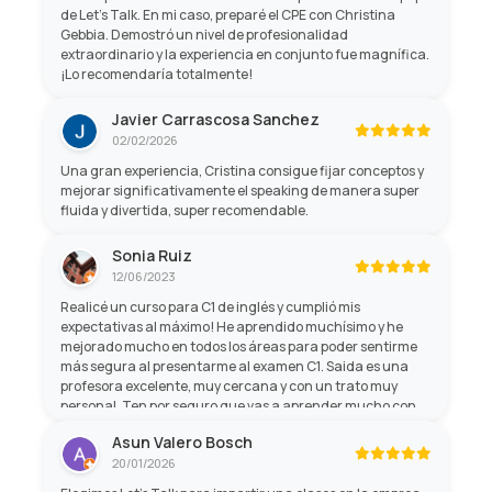
de Let's Talk. En mi caso, preparé el CPE con Christina
Gebbia. Demostró un nivel de profesionalidad
extraordinario y la experiencia en conjunto fue magnífica.
¡Lo recomendaría totalmente!
Javier Carrascosa Sanchez
02/02/2026
Una gran experiencia, Cristina consigue fijar conceptos y
mejorar significativamente el speaking de manera super
fluida y divertida, super recomendable.
Sonia Ruiz
12/06/2023
Realicé un curso para C1 de inglés y cumplió mis
expectativas al máximo! He aprendido muchísimo y he
mejorado mucho en todos los áreas para poder sentirme
más segura al presentarme al examen C1. Saida es una
profesora excelente, muy cercana y con un trato muy
personal. Ten por seguro que vas a aprender mucho con
ella, y no sólo de gramática, sino de cultura general! Son
Asun Valero Bosch
profesores profesionales con mucha paciencia y mano
20/01/2026
amable.