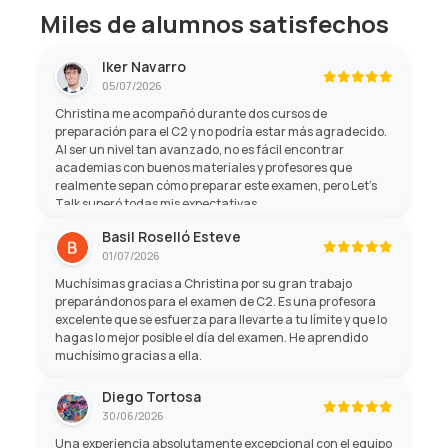
Miles de alumnos satisfechos
Iker Navarro
05/07/2026
Christina me acompañó durante dos cursos de
preparación para el C2 y no podría estar más agradecido.
Al ser un nivel tan avanzado, no es fácil encontrar
academias con buenos materiales y profesores que
realmente sepan cómo preparar este examen, pero Let's
Talk superó todas mis expectativas.
Basil Roselló Esteve
01/07/2026
Muchísimas gracias a Christina por su gran trabajo
preparándonos para el examen de C2. Es una profesora
excelente que se esfuerza para llevarte a tu límite y que lo
hagas lo mejor posible el día del examen. He aprendido
muchísimo gracias a ella.
Diego Tortosa
30/06/2026
Una experiencia absolutamente excepcional con el equipo