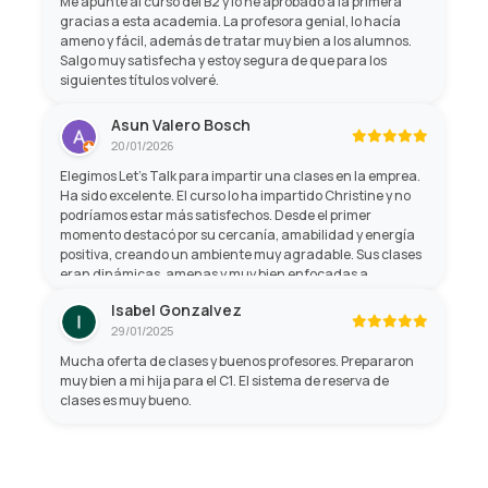
Me apunté al curso del B2 y lo he aprobado a la primera
gracias a esta academia. La profesora genial, lo hacía
ameno y fácil, además de tratar muy bien a los alumnos.
Salgo muy satisfecha y estoy segura de que para los
siguientes títulos volveré.
Asun Valero Bosch
20/01/2026
Elegimos Let’s Talk para impartir una clases en la emprea.
Ha sido excelente. El curso lo ha impartido Christine y no
podríamos estar más satisfechos. Desde el primer
momento destacó por su cercanía, amabilidad y energía
positiva, creando un ambiente muy agradable. Sus clases
eran dinámicas, amenas y muy bien enfocadas a
aprender de forma práctica, lo que hacía que el tiempo
Isabel Gonzalvez
pasara volando mientras mejorábamos nuestro inglés. Sin
29/01/2025
duda, una formación muy recomendable.
Mucha oferta de clases y buenos profesores. Prepararon
muy bien a mi hija para el C1. El sistema de reserva de
clases es muy bueno.