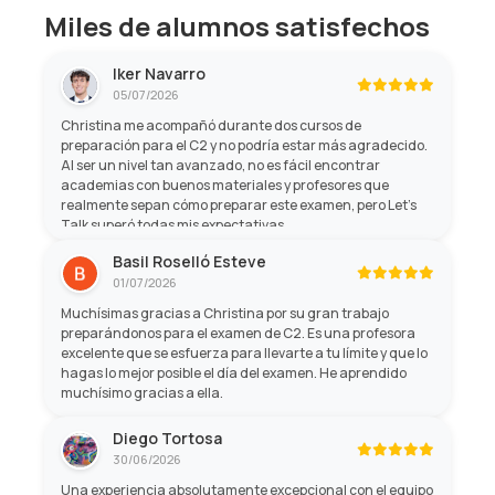
Miles de alumnos satisfechos
Iker Navarro
05/07/2026
Christina me acompañó durante dos cursos de
preparación para el C2 y no podría estar más agradecido.
Al ser un nivel tan avanzado, no es fácil encontrar
academias con buenos materiales y profesores que
realmente sepan cómo preparar este examen, pero Let's
Talk superó todas mis expectativas.
Basil Roselló Esteve
01/07/2026
Muchísimas gracias a Christina por su gran trabajo
preparándonos para el examen de C2. Es una profesora
excelente que se esfuerza para llevarte a tu límite y que lo
hagas lo mejor posible el día del examen. He aprendido
muchísimo gracias a ella.
Diego Tortosa
30/06/2026
Una experiencia absolutamente excepcional con el equipo