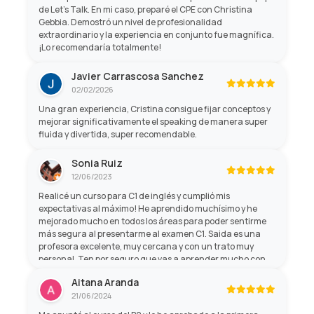
de Let's Talk. En mi caso, preparé el CPE con Christina
Gebbia. Demostró un nivel de profesionalidad
extraordinario y la experiencia en conjunto fue magnífica.
¡Lo recomendaría totalmente!
Javier Carrascosa Sanchez
02/02/2026
Una gran experiencia, Cristina consigue fijar conceptos y
mejorar significativamente el speaking de manera super
fluida y divertida, super recomendable.
Sonia Ruiz
12/06/2023
Realicé un curso para C1 de inglés y cumplió mis
expectativas al máximo! He aprendido muchísimo y he
mejorado mucho en todos los áreas para poder sentirme
más segura al presentarme al examen C1. Saida es una
profesora excelente, muy cercana y con un trato muy
personal. Ten por seguro que vas a aprender mucho con
ella, y no sólo de gramática, sino de cultura general! Son
Aitana Aranda
profesores profesionales con mucha paciencia y mano
21/06/2024
amable.