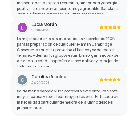
momento destacó por su cercanía, amabilidad y energía
positiva, creando un ambiente muy agradable. Sus clases
eran dinámicas, amenas y muy bien enfocadas a
aprender de forma práctica, lo que hacía que el tiempo
Lucia Morán
pasara volando mientras mejorábamos nuestro inglés. Sin
15/08/2025
duda, una formación muy recomendable.
La mejor academia a la que he ido. La recomiendo 100%
para la preparación de cualquier examen Cambridge.
Clases en las que se aprovecha el tiempo y se da todo el
temario. Además, los grupos están bien organizados y de
acorde a la edad. Los profesores son nativos y, lo mejor de
todo, muy cercanos.
Carolina Alcolea
24/04/2025
Saida me ha parecido una profesora excelente. Paciente,
muy empática y sobre todo muy profesional. Enfocada en
la necesidad particular de mejora del alumno desde el
primer minuto.