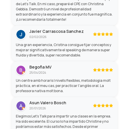
de Let's Talk. En mi caso, preparé el CPE con Christina
Gebbia. Demostró un nivel de profesionalidad
extraordinario y la experiencia en conjunto fue magnífica.
¡Lo recomendaría totalmente!
Javier Carrascosa Sanchez
02/02/2026
Una gran experiencia, Cristina consigue fijar conceptos y
mejorar significativamente el speaking de manera super
fluida y divertida, super recomendable.
Begoña MV
25/04/2024
Un centre amb horaris I nivells flexibles, metodologia molt
pràctica, en el meu cas, per practicar l'anglès oral. La
professora nativa molt bona.
Asun Valero Bosch
20/01/2026
Elegimos Let’s Talk para impartir una clases en la emprea.
Ha sido excelente. El curso lo ha impartido Christine y no
podríamos estar más satisfechos. Desde el primer