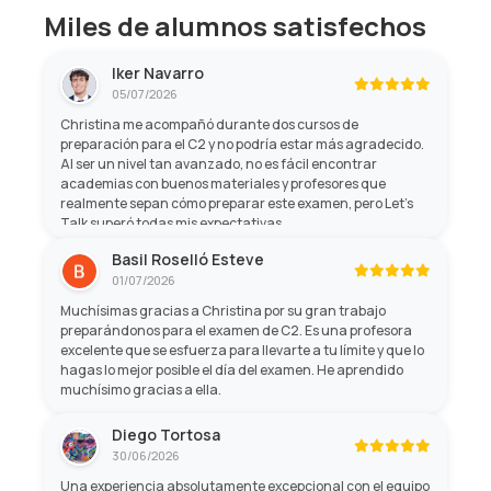
Miles de alumnos satisfechos
Iker Navarro
05/07/2026
Christina me acompañó durante dos cursos de
preparación para el C2 y no podría estar más agradecido.
Al ser un nivel tan avanzado, no es fácil encontrar
academias con buenos materiales y profesores que
realmente sepan cómo preparar este examen, pero Let's
Talk superó todas mis expectativas.
Basil Roselló Esteve
01/07/2026
Muchísimas gracias a Christina por su gran trabajo
preparándonos para el examen de C2. Es una profesora
excelente que se esfuerza para llevarte a tu límite y que lo
hagas lo mejor posible el día del examen. He aprendido
muchísimo gracias a ella.
Diego Tortosa
30/06/2026
Una experiencia absolutamente excepcional con el equipo