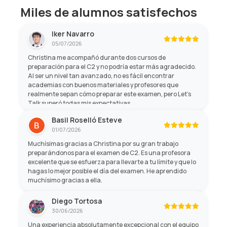
Miles de alumnos satisfechos
Iker Navarro
05/07/2026
Christina me acompañó durante dos cursos de
preparación para el C2 y no podría estar más agradecido.
Al ser un nivel tan avanzado, no es fácil encontrar
academias con buenos materiales y profesores que
realmente sepan cómo preparar este examen, pero Let's
Talk superó todas mis expectativas.
Basil Roselló Esteve
01/07/2026
Muchísimas gracias a Christina por su gran trabajo
preparándonos para el examen de C2. Es una profesora
excelente que se esfuerza para llevarte a tu límite y que lo
hagas lo mejor posible el día del examen. He aprendido
muchísimo gracias a ella.
Diego Tortosa
30/06/2026
Una experiencia absolutamente excepcional con el equipo