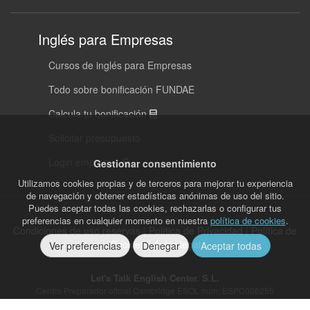
Inglés para Empresas
Cursos de inglés para Empresas
Todo sobre bonificación FUNDAE
Calcula tu bonificación
Solicitar presupuesto
Login empresas
Gestionar consentimiento
Utilizamos cookies propias y de terceros para mejorar tu experiencia
de navegación y obtener estadísticas anónimas de uso del sitio.
Puedes aceptar todas las cookies, rechazarlas o configurar tus
preferencias en cualquier momento en nuestra
política de cookies
.
Condiciones de uso reservas
|
Política de Privacidad
|
Política de
Cookies
|
Aviso legal
Ver preferencias
Denegar
Aceptar todas
Let's Talk English Center. S.L.
Centro Preparador oficial Cambridge ESOL num: ESPC006255
Cambridge Preparation Centre en Valencia