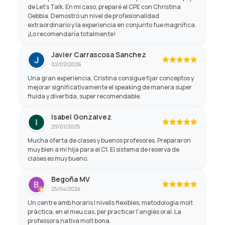
de Let's Talk. En mi caso, preparé el CPE con Christina
Gebbia. Demostró un nivel de profesionalidad
extraordinario y la experiencia en conjunto fue magnífica.
¡Lo recomendaría totalmente!
Javier Carrascosa Sanchez
02/02/2026
Una gran experiencia, Cristina consigue fijar conceptos y
mejorar significativamente el speaking de manera super
fluida y divertida, super recomendable.
Isabel Gonzalvez
29/01/2025
Mucha oferta de clases y buenos profesores. Prepararon
muy bien a mi hija para el C1. El sistema de reserva de
clases es muy bueno.
Begoña MV
25/04/2024
Un centre amb horaris I nivells flexibles, metodologia molt
pràctica, en el meu cas, per practicar l'anglès oral. La
professora nativa molt bona.