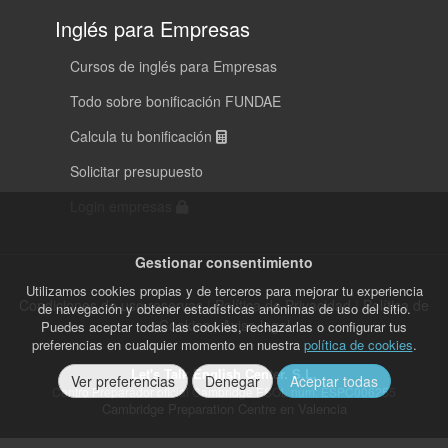
Inglés para Empresas
Cursos de inglés para Empresas
Todo sobre bonificación FUNDAE
Calcula tu bonificación
Solicitar presupuesto
Login empresas
Gestionar consentimiento
Utilizamos cookies propias y de terceros para mejorar tu experiencia
Condiciones de uso reservas
|
Política de Privacidad
|
Política de
de navegación y obtener estadísticas anónimas de uso del sitio.
Cookies
|
Aviso legal
Puedes aceptar todas las cookies, rechazarlas o configurar tus
preferencias en cualquier momento en nuestra
política de cookies
.
Let's Talk English Center. S.L.
Ver preferencias
Denegar
Aceptar todas
Centro Preparador oficial Cambridge ESOL num: ESPC006255
Cambridge Preparation Centre en Valencia