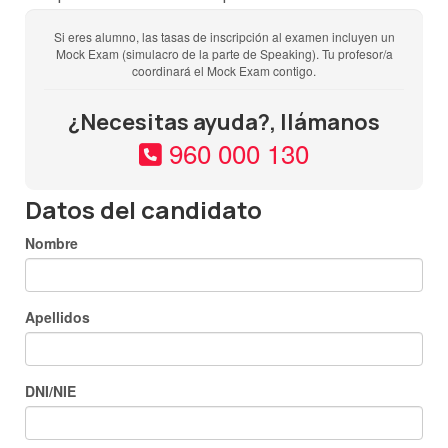
FECHA PRUEBA ORAL:
La prueba oral tendrá lugar entre
Si eres alumno, las tasas de inscripción al examen incluyen un
Mock Exam (simulacro de la parte de Speaking). Tu profesor/a
una semana antes, los dos días posteriores o el mismo
coordinará el Mock Exam contigo.
día de la prueba escrita y deberás estar disponible
durante todo ese período de tiempo pues NO SE PUEDE
¿Necesitas ayuda?, llámanos
CAMBIAR LA FECHA DE NINGUNA DE LAS PARTES DEL
960 000 130
EXAMEN.
Datos del candidato
Nombre
Apellidos
DNI/NIE