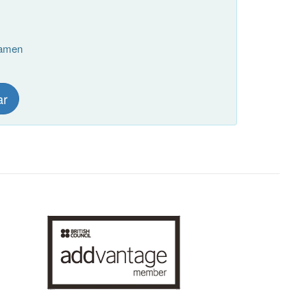
xamen
ar