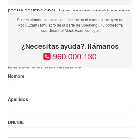
FECHA PRUEBA ORAL:
La prueba oral tendrá lugar entre
una semana antes, los dos días posteriores o el mismo
Si eres alumno, las tasas de inscripción al examen incluyen un
Mock Exam (simulacro de la parte de Speaking). Tu profesor/a
día de la prueba escrita y deberás estar disponible
coordinará el Mock Exam contigo.
durante todo ese período de tiempo pues NO SE PUEDE
CAMBIAR LA FECHA DE NINGUNA DE LAS PARTES DEL
¿Necesitas ayuda?, llámanos
EXAMEN.
960 000 130
Datos del candidato
Nombre
Apellidos
DNI/NIE