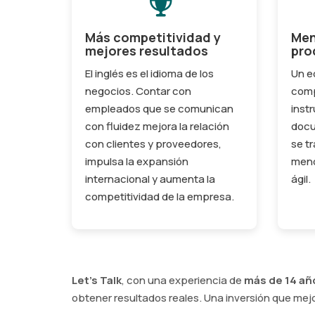
Más competitividad y
Men
mejores resultados
pro
El inglés es el idioma de los
Un e
negocios. Contar con
comp
empleados que se comunican
inst
con fluidez mejora la relación
docu
con clientes y proveedores,
se t
impulsa la expansión
meno
internacional y aumenta la
ágil.
competitividad de la empresa.
Let's Talk
, con una experiencia de
más de 14 añ
obtener resultados reales. Una inversión que mejo