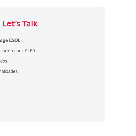
a
Let's Talk
idge ESOL
.
rmación num: 9190.
ados.
nalidades.