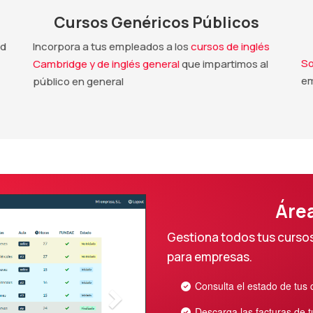
Cursos Genéricos Públicos
ad
Incorpora a tus empleados a los
cursos de inglés
So
Cambridge y de inglés general
que impartimos al
em
público en general
Siguiente
Áre
Gestiona todos tus curso
para empresas.
Consulta el estado de tus
Descarga las facturas de 