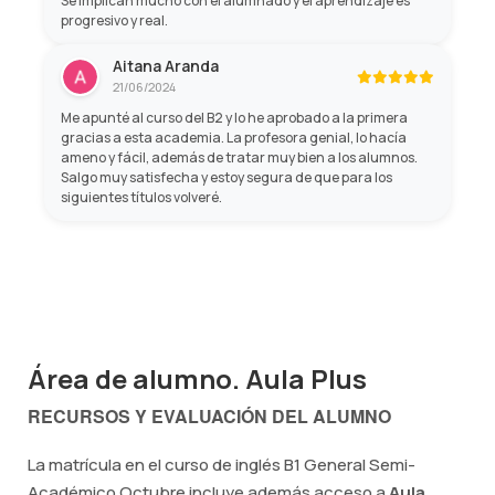
Se implican mucho con el alumnado y el aprendizaje es
progresivo y real.
Aitana Aranda
21/06/2024
Me apunté al curso del B2 y lo he aprobado a la primera
gracias a esta academia. La profesora genial, lo hacía
ameno y fácil, además de tratar muy bien a los alumnos.
Salgo muy satisfecha y estoy segura de que para los
siguientes títulos volveré.
Área de alumno. Aula Plus
RECURSOS Y EVALUACIÓN DEL ALUMNO
La matrícula en el curso de inglés B1 General Semi-
Académico Octubre incluye además acceso a
Aula