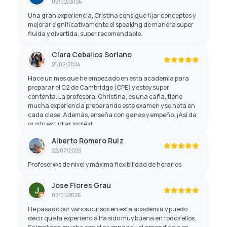
02/02/2026
Una gran experiencia, Cristina consigue fijar conceptos y
mejorar significativamente el speaking de manera super
fluida y divertida, super recomendable.
Clara Ceballos Soriano
21/02/2024
Hace un mes que he empezado en esta academia para
preparar el C2 de Cambridge (CPE) y estoy super
contenta. La profesora, Christina, es una caña, tiene
mucha experiencia preparando este examen y se nota en
cada clase. Además, enseña con ganas y empeño. ¡Así da
gusto estudiar inglés!
Alberto Romero Ruiz
22/07/2025
Profesor@s de nivel y máxima flexibilidad de horarios
Jose Flores Grau
05/01/2026
He pasado por varios cursos en esta academia y puedo
decir que la experiencia ha sido muy buena en todos ellos.