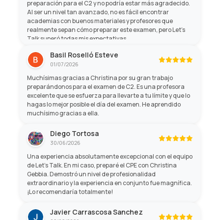
preparación para el C2 y no podría estar más agradecido.
Al ser un nivel tan avanzado, no es fácil encontrar
academias con buenos materiales y profesores que
realmente sepan cómo preparar este examen, pero Let's
Talk superó todas mis expectativas.
Basil Roselló Esteve
01/07/2026
Muchísimas gracias a Christina por su gran trabajo
preparándonos para el examen de C2. Es una profesora
excelente que se esfuerza para llevarte a tu límite y que lo
hagas lo mejor posible el día del examen. He aprendido
muchísimo gracias a ella.
Diego Tortosa
30/06/2026
Una experiencia absolutamente excepcional con el equipo
de Let's Talk. En mi caso, preparé el CPE con Christina
Gebbia. Demostró un nivel de profesionalidad
extraordinario y la experiencia en conjunto fue magnífica.
¡Lo recomendaría totalmente!
Javier Carrascosa Sanchez