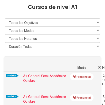
Cursos de nivel A1
Modo
Ho
10
A1 General Semi-Académico
Presencial
1
Octubre
L
17
A1 General Semi-Académico
Presencial
1
Octubre
L