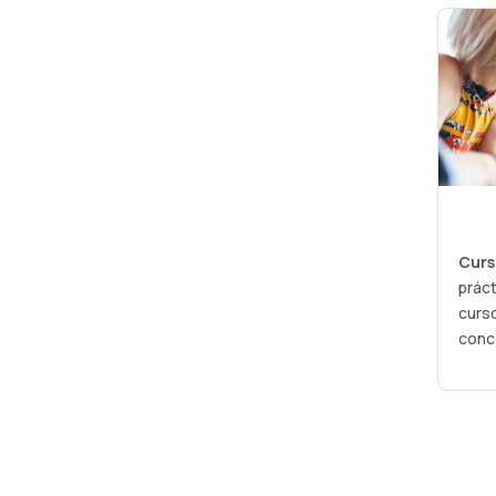
Curs
práct
curso
conc