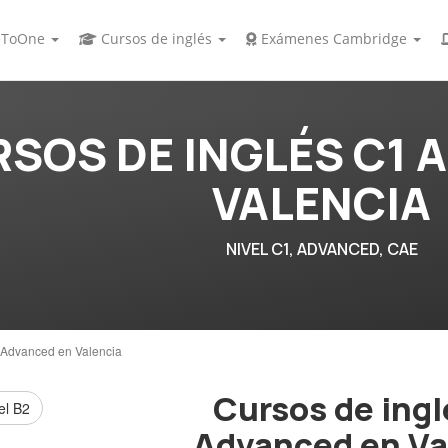
ToOne
Cursos de inglés
Exámenes Cambridge
SOS DE INGLÉS C1 
VALENCIA
NIVEL C1, ADVANCED, CAE
 Advanced en Valencia
Cursos de ingl
el B2
Advanced en Va