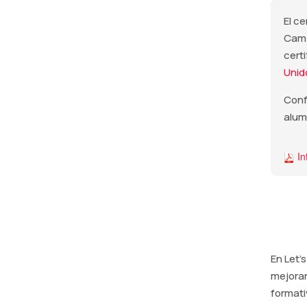
El c
Camb
cert
Unid
Confí
alum
In
En Let'
mejorar
formati