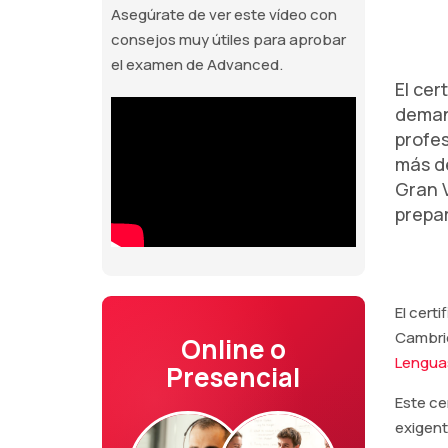
Asegúrate de ver este vídeo con
consejos muy útiles para aprobar
el examen de Advanced.
El cer
deman
profes
más d
Gran V
prepar
El cert
Cambrid
Online o
Lengua
Presencial
Este ce
exigent