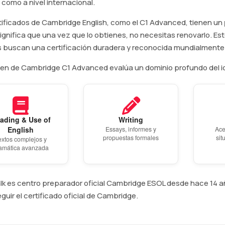
como a nivel internacional.
tificados de Cambridge English, como el C1 Advanced, tienen un
significa que una vez que lo obtienes, no necesitas renovarlo. Es
 buscan una certificación duradera y reconocida mundialmente
en de Cambridge C1 Advanced evalúa un dominio profundo del i
ading & Use of
Writing
English
Essays, informes y
Ace
propuestas formales
sit
extos complejos y
amática avanzada
alk es centro preparador oficial Cambridge ESOL desde hace 14
guir el certificado oficial de Cambridge.