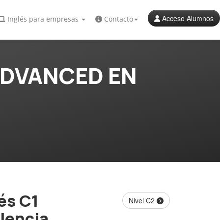
Acceso Alumnos
Inglés para empresas
Contacto
ADVANCED EN
és C1
Nivel C2
lencia