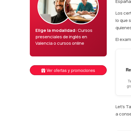
España 
Los cer
lo que 
quienes
Elige la modalidad:
Cursos
presenciales de inglés en
El exam
Valencia o cursos online
Re
Ver ofertas y promociones
T
gr
Let's T
a conse