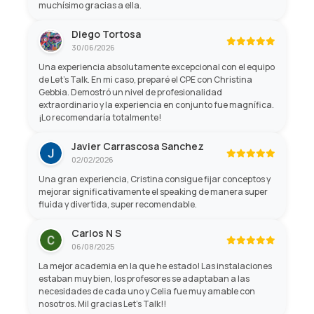
muchísimo gracias a ella.
Diego Tortosa
30/06/2026
Una experiencia absolutamente excepcional con el equipo
de Let's Talk. En mi caso, preparé el CPE con Christina
Gebbia. Demostró un nivel de profesionalidad
extraordinario y la experiencia en conjunto fue magnífica.
¡Lo recomendaría totalmente!
Javier Carrascosa Sanchez
02/02/2026
Una gran experiencia, Cristina consigue fijar conceptos y
mejorar significativamente el speaking de manera super
fluida y divertida, super recomendable.
Carlos N S
06/08/2025
La mejor academia en la que he estado! Las instalaciones
estaban muy bien, los profesores se adaptaban a las
necesidades de cada uno y Celia fue muy amable con
nosotros. Mil gracias Let's Talk!!