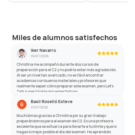
Miles de alumnos satisfechos
Iker Navarro
05/07/2026
Christina me acompañó durante dos cursos de
preparación para el C2 y no podría estar más agradecido.
Al ser un nivel tan avanzado, no es fácil encontrar
academias con buenos materiales y profesores que
realmente sepan cómo preparar este examen, pero Let's
Talk superó todas mis expectativas.
Basil Roselló Esteve
01/07/2026
Muchísimas gracias a Christina por su gran trabajo
preparándonos para el examen de C2. Es una profesora
excelente que se esfuerza para llevarte a tu límite y que lo
hagas lo mejor posible el día del examen. He aprendido