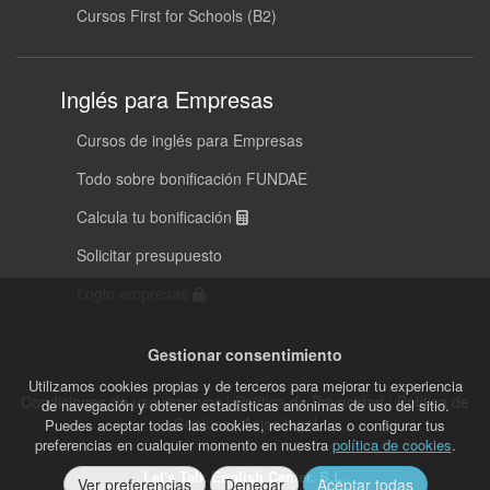
Cursos First for Schools (B2)
Inglés para Empresas
Cursos de inglés para Empresas
Todo sobre bonificación FUNDAE
Calcula tu bonificación
Solicitar presupuesto
Login empresas
Gestionar consentimiento
Utilizamos cookies propias y de terceros para mejorar tu experiencia
Condiciones de uso reservas
|
Política de Privacidad
|
Política de
de navegación y obtener estadísticas anónimas de uso del sitio.
Cookies
|
Aviso legal
Puedes aceptar todas las cookies, rechazarlas o configurar tus
preferencias en cualquier momento en nuestra
política de cookies
.
Let's Talk English Center. S.L.
Ver preferencias
Denegar
Aceptar todas