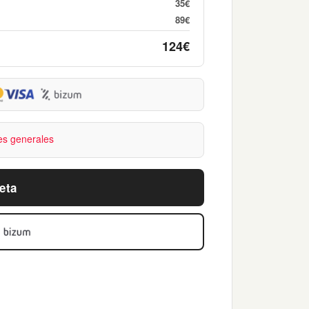
35€
89€
124€
es generales
eta