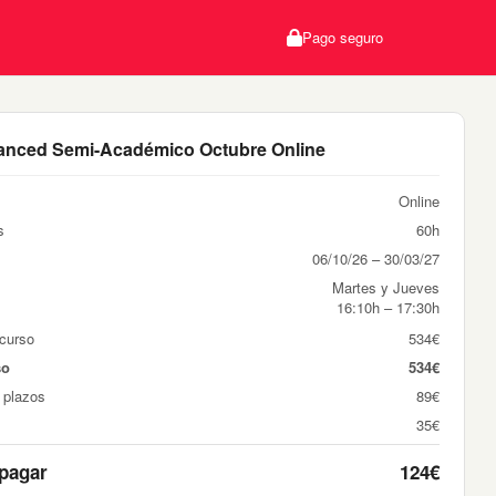
Pago seguro
anced Semi-Académico Octubre Online
Online
s
60h
06/10/26 – 30/03/27
Martes y Jueves
16:10h – 17:30h
 curso
534€
so
534€
 plazos
89€
35€
 pagar
124€