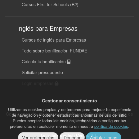
Cursos First for Schools (B2)
Inglés para Empresas
Cursos de inglés para Empresas
Todo sobre bonificación FUNDAE
Calcula tu bonificación
Solicitar presupuesto
Login empresas
Gestionar consentimiento
Utilizamos cookies propias y de terceros para mejorar tu experiencia
Condiciones de uso reservas
|
Política de Privacidad
|
Política de
de navegación y obtener estadísticas anónimas de uso del sitio.
Cookies
|
Aviso legal
Puedes aceptar todas las cookies, rechazarlas o configurar tus
preferencias en cualquier momento en nuestra
política de cookies
.
Let's Talk English Center. S.L.
Ver preferencias
Denegar
Aceptar todas