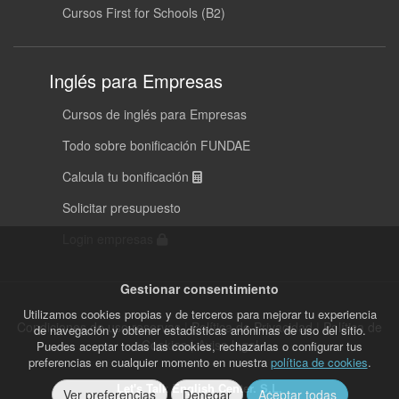
Cursos First for Schools (B2)
Inglés para Empresas
Cursos de inglés para Empresas
Todo sobre bonificación FUNDAE
Calcula tu bonificación
Solicitar presupuesto
Login empresas
Gestionar consentimiento
Utilizamos cookies propias y de terceros para mejorar tu experiencia
Condiciones de uso reservas
|
Política de Privacidad
|
Política de
de navegación y obtener estadísticas anónimas de uso del sitio.
Cookies
|
Aviso legal
Puedes aceptar todas las cookies, rechazarlas o configurar tus
preferencias en cualquier momento en nuestra
política de cookies
.
Let's Talk English Center. S.L.
Ver preferencias
Denegar
Aceptar todas