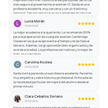
mejorado mucho en todos los áreas para poder sentirme
más segura al presentarme al examen C1. Saida es una
profesora excelente, muy cercana y con un trato muy
personal. Ten por seguro que vas a aprender mucho con
ella, y no sólo de gramática, sino de cultura general! Son
Lucia Morán
profesores profesionales con mucha paciencia y mano
15/08/2025
amable.
La mejor academia a la que he ido. La recomiendo 100%
para la preparación de cualquier examen Cambridge.
Clases en las que se aprovecha el tiempo y se da todo el
temario. Además, los grupos están bien organizados y de
acorde a la edad. Los profesores son nativos y, lo mejor de
todo, muy cercanos.
Carolina Alcolea
24/04/2025
Saida me ha parecido una profesora excelente. Paciente,
muy empática y sobre todo muy profesional. Enfocada en
la necesidad particular de mejora del alumno desde el
primer minuto.
Clara Ceballos Soriano
21/02/2024
Hace un mes que he empezado en esta academia para