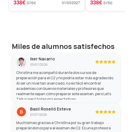
338€
338€
375€
375€
01/03/2027
Miles de alumnos satisfechos
Iker Navarro
05/07/2026
Christina me acompañó durante dos cursos de
preparación para el C2 y no podría estar más agradecido.
Al ser un nivel tan avanzado, no es fácil encontrar
academias con buenos materiales y profesores que
realmente sepan cómo preparar este examen, pero Let's
Talk superó todas mis expectativas.
Basil Roselló Esteve
01/07/2026
Muchísimas gracias a Christina por su gran trabajo
preparándonos para el examen de C2. Es una profesora