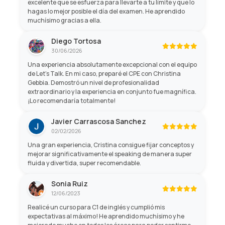
excelente que se esfuerza para llevarte a tu límite y que lo
hagas lo mejor posible el día del examen. He aprendido
muchísimo gracias a ella.
Diego Tortosa
30/06/2026
Una experiencia absolutamente excepcional con el equipo
de Let's Talk. En mi caso, preparé el CPE con Christina
Gebbia. Demostró un nivel de profesionalidad
extraordinario y la experiencia en conjunto fue magnífica.
¡Lo recomendaría totalmente!
Javier Carrascosa Sanchez
02/02/2026
Una gran experiencia, Cristina consigue fijar conceptos y
mejorar significativamente el speaking de manera super
fluida y divertida, super recomendable.
Sonia Ruiz
12/06/2023
Realicé un curso para C1 de inglés y cumplió mis
expectativas al máximo! He aprendido muchísimo y he