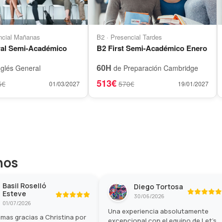
ncial Mañanas
B2 · Presencial Tardes
al Semi-Académico
B2 First Semi-Académico Enero
60H
glés General
de Preparación Cambridge
513€
5€
570€
01/03/2027
19/01/2027
hos
Basil Roselló
Diego Tortosa
Esteve
30/06/2026
01/07/2026
Una experiencia absolutamente
mas gracias a Christina por
excepcional con el equipo de Let's