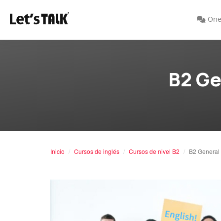
One
B2 Ge
Inicio
Cursos de inglés
Cursos de nivel B2
B2 General