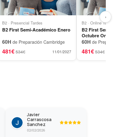
›
B2 · Presencial Tardes
B2 · Online Tardes
B2 First Semi-Académico Enero
B2 First Semi-Académico
Octubre Online
60H
60H
de Preparación Cambridge
de Preparación Cambr
481€
481€
534€
534€
11/01/2027
06
Javier
Carrascosa
Sanchez
02/02/2026