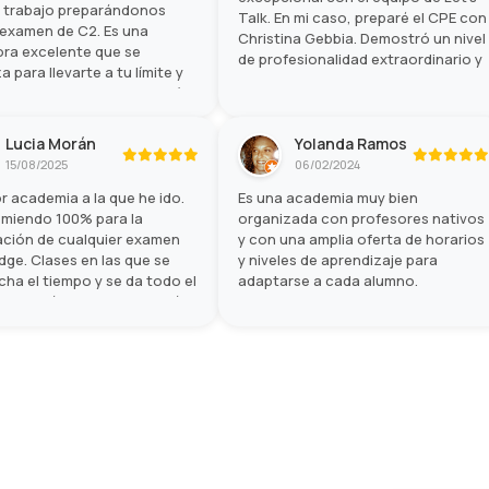
n trabajo preparándonos
Talk. En mi caso, preparé el CPE con
 examen de C2. Es una
Christina Gebbia. Demostró un nivel
ra excelente que se
de profesionalidad extraordinario y
a para llevarte a tu límite y
la experiencia en conjunto fue
hagas lo mejor posible el día
magnífica. ¡Lo recomendaría
amen. He aprendido
totalmente!
mo gracias a ella.
Lucia Morán
Yolanda Ramos
15/08/2025
06/02/2024
r academia a la que he ido.
Es una academia muy bien
omiendo 100% para la
organizada con profesores nativos
ación de cualquier examen
y con una amplia oferta de horarios
ge. Clases en las que se
y niveles de aprendizaje para
ha el tiempo y se da todo el
adaptarse a cada alumno.
. Además, los grupos están
ganizados y de acorde a la
os profesores son nativos y,
r de todo, muy cercanos.