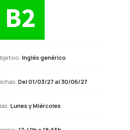
bjetivo:
Inglés genérico
echas:
Del 01/03/27 al 30/06/27
ías:
Lunes y Miércoles
orario:
17:40h a 18:55h