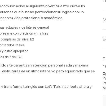
tu comunicación al siguiente nivel? Nuestro
curso B2
ersonas que buscan perfeccionar su inglés con un
r con tu vida profesional o académica.
M
as actuales y de interés general
resarte con precisión y matices
E
 complejas del nivel B2
ontenidos reales
 y estilo apropiado
les de nivel B2
P
cidos
te garantizan atención personalizada y máxima
* 
disfrutarás de un ritmo intensivo pero equilibrado que se
O
Pa
Pa
 transforma tu inglés con Let's Talk. Inscríbete ahora y
Ma