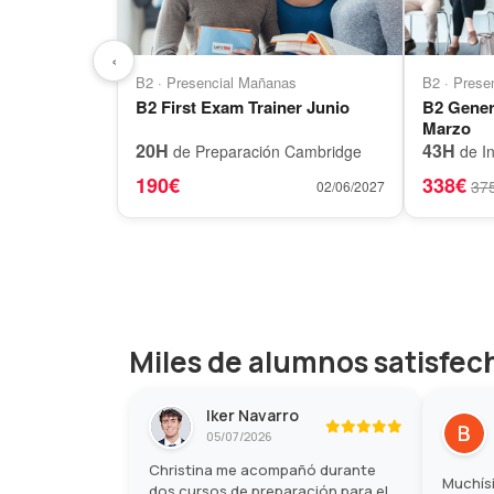
‹
B2 · Presencial Mañanas
B2 · Prese
B2 First Exam Trainer Junio
B2 Gener
Marzo
20H
43H
de Preparación Cambridge
de In
190€
338€
37
02/06/2027
Miles de alumnos satisfec
Iker Navarro
05/07/2026
Christina me acompañó durante
Muchísi
dos cursos de preparación para el