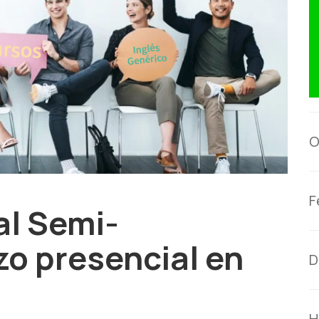
O
F
al Semi-
o presencial en
D
H