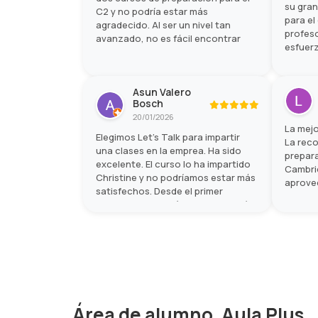
su gra
C2 y no podría estar más
para el
agradecido. Al ser un nivel tan
profeso
avanzado, no es fácil encontrar
esfuerz
academias con buenos materiales y
que lo 
profesores que realmente sepan
del ex
cómo preparar este examen, pero
muchísi
Asun Valero
Let's Talk superó todas mis
Bosch
expectativas.
20/01/2026
La mejo
Elegimos Let’s Talk para impartir
La rec
una clases en la emprea. Ha sido
prepar
excelente. El curso lo ha impartido
Cambrid
Christine y no podríamos estar más
aprovec
satisfechos. Desde el primer
temario
momento destacó por su cercanía,
bien or
amabilidad y energía positiva,
edad. L
creando un ambiente muy
lo mejo
agradable. Sus clases eran
dinámicas, amenas y muy bien
enfocadas a aprender de forma
práctica, lo que hacía que el tiempo
pasara volando mientras
Área de alumno. Aula Plus
mejorábamos nuestro inglés. Sin