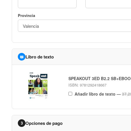
Provincia
Libro de texto
📖
SPEAKOUT 3ED B2.2 SB+EBOO
ISBN: 9781292418667
Añadir libro de texto
—
37,2
Opciones de pago
3