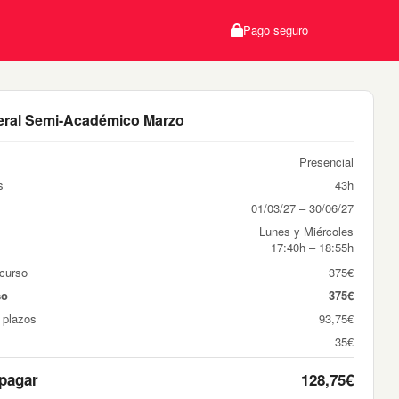
Pago seguro
eral Semi-Académico Marzo
Presencial
s
43h
01/03/27 – 30/06/27
Lunes y Miércoles
17:40h – 18:55h
 curso
375€
so
375€
 plazos
93,75€
35€
 pagar
128,75€