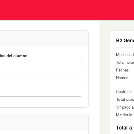
B2 Gen
Modalidad
dos del alumno
Total hora
Fechas
Horario
Coste del
Total cur
1.º pago a
Matrícula
Total a