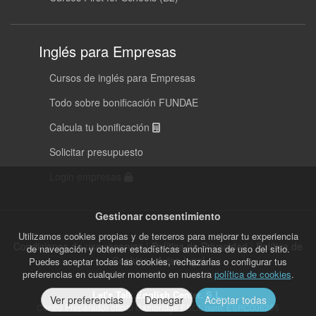
Inglés para Empresas
Cursos de inglés para Empresas
Todo sobre bonificación FUNDAE
Calcula tu bonificación
Solicitar presupuesto
Login empresas
Gestionar consentimiento
Utilizamos cookies propias y de terceros para mejorar tu experiencia
Condiciones de uso reservas
|
Política de Privacidad
|
Política de
de navegación y obtener estadísticas anónimas de uso del sitio.
Cookies
|
Aviso legal
Puedes aceptar todas las cookies, rechazarlas o configurar tus
preferencias en cualquier momento en nuestra
política de cookies
.
Let's Talk English Center. S.L.
Ver preferencias
Denegar
Aceptar todas
Centro Preparador oficial Cambridge ESOL num: ESPC006255