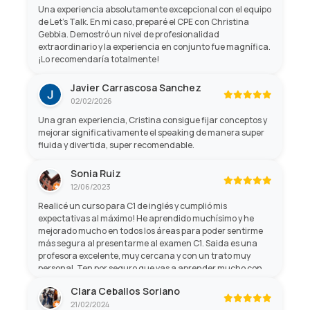
Una experiencia absolutamente excepcional con el equipo
de Let's Talk. En mi caso, preparé el CPE con Christina
Gebbia. Demostró un nivel de profesionalidad
extraordinario y la experiencia en conjunto fue magnífica.
¡Lo recomendaría totalmente!
Javier Carrascosa Sanchez
02/02/2026
Una gran experiencia, Cristina consigue fijar conceptos y
mejorar significativamente el speaking de manera super
fluida y divertida, super recomendable.
Sonia Ruiz
12/06/2023
Realicé un curso para C1 de inglés y cumplió mis
expectativas al máximo! He aprendido muchísimo y he
mejorado mucho en todos los áreas para poder sentirme
más segura al presentarme al examen C1. Saida es una
profesora excelente, muy cercana y con un trato muy
personal. Ten por seguro que vas a aprender mucho con
ella, y no sólo de gramática, sino de cultura general! Son
Clara Ceballos Soriano
profesores profesionales con mucha paciencia y mano
21/02/2024
amable.