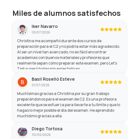
Miles de alumnos satisfechos
Iker Navarro
05/07/2026
Christina me acompañó durante dos cursos de
preparación para el C2 y no podría estar más agradecido.
Al ser un nivel tan avanzado, no es fácil encontrar
academias con buenos materiales y profesores que
realmente sepan cómo preparar este examen, pero Let's
Talk superó todas mis expectativas.
Basil Roselló Esteve
01/07/2026
Muchísimas gracias a Christina por su gran trabajo
preparándonos para el examen de C2. Es una profesora
excelente que se esfuerza para llevarte a tu límite y que lo
hagas lo mejor posible el día del examen. He aprendido
muchísimo gracias a ella.
Diego Tortosa
30/06/2026