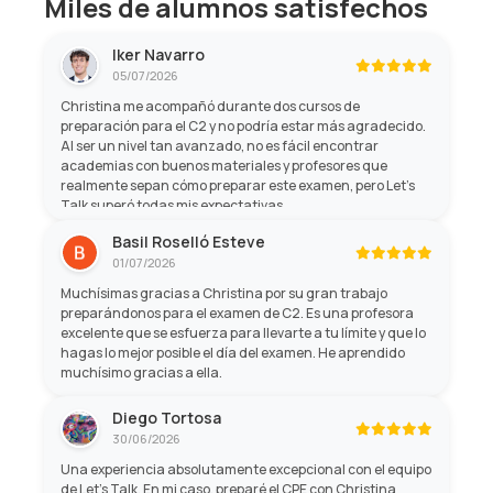
Miles de alumnos satisfechos
Iker Navarro
05/07/2026
Christina me acompañó durante dos cursos de
preparación para el C2 y no podría estar más agradecido.
Al ser un nivel tan avanzado, no es fácil encontrar
academias con buenos materiales y profesores que
realmente sepan cómo preparar este examen, pero Let's
Talk superó todas mis expectativas.
Basil Roselló Esteve
01/07/2026
Muchísimas gracias a Christina por su gran trabajo
preparándonos para el examen de C2. Es una profesora
excelente que se esfuerza para llevarte a tu límite y que lo
hagas lo mejor posible el día del examen. He aprendido
muchísimo gracias a ella.
Diego Tortosa
30/06/2026
Una experiencia absolutamente excepcional con el equipo
de Let's Talk. En mi caso, preparé el CPE con Christina