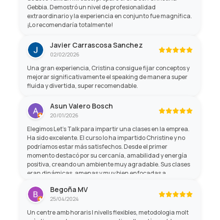
Gebbia. Demostró un nivel de profesionalidad
extraordinario y la experiencia en conjunto fue magnífica.
¡Lo recomendaría totalmente!
Javier Carrascosa Sanchez
02/02/2026
Una gran experiencia, Cristina consigue fijar conceptos y
mejorar significativamente el speaking de manera super
fluida y divertida, super recomendable.
Asun Valero Bosch
20/01/2026
Elegimos Let’s Talk para impartir una clases en la emprea.
Ha sido excelente. El curso lo ha impartido Christine y no
podríamos estar más satisfechos. Desde el primer
momento destacó por su cercanía, amabilidad y energía
positiva, creando un ambiente muy agradable. Sus clases
eran dinámicas, amenas y muy bien enfocadas a
aprender de forma práctica, lo que hacía que el tiempo
Begoña MV
pasara volando mientras mejorábamos nuestro inglés. Sin
25/04/2024
duda, una formación muy recomendable.
Un centre amb horaris I nivells flexibles, metodologia molt