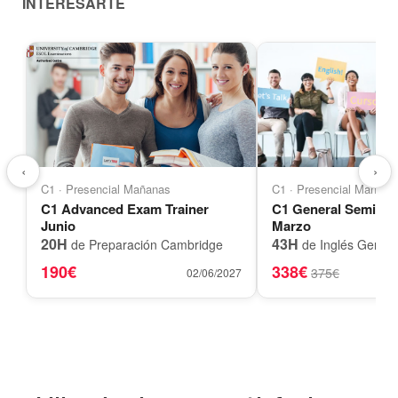
INTERESARTE
‹
›
C1 · Presencial Mañanas
C1 · Presencial Mañana
C1 Advanced Exam Trainer
C1 General Semi-A
Junio
Marzo
20H
43H
de Preparación Cambridge
de Inglés Genera
190€
338€
375€
02/06/2027