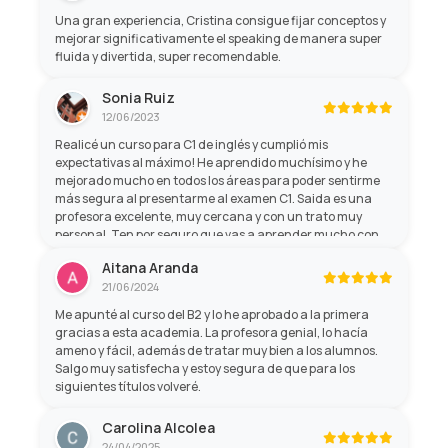
Una gran experiencia, Cristina consigue fijar conceptos y
mejorar significativamente el speaking de manera super
fluida y divertida, super recomendable.
Sonia Ruiz
12/06/2023
Realicé un curso para C1 de inglés y cumplió mis
expectativas al máximo! He aprendido muchísimo y he
mejorado mucho en todos los áreas para poder sentirme
más segura al presentarme al examen C1. Saida es una
profesora excelente, muy cercana y con un trato muy
personal. Ten por seguro que vas a aprender mucho con
ella, y no sólo de gramática, sino de cultura general! Son
Aitana Aranda
profesores profesionales con mucha paciencia y mano
21/06/2024
amable.
Me apunté al curso del B2 y lo he aprobado a la primera
gracias a esta academia. La profesora genial, lo hacía
ameno y fácil, además de tratar muy bien a los alumnos.
Salgo muy satisfecha y estoy segura de que para los
siguientes títulos volveré.
Carolina Alcolea
24/04/2025