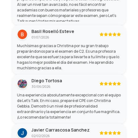
Al ser un nivel tan avanzado, no es fácil encontrar
academias con buenos materiales y profesores que
realmente sepan cómo preparar este examen, pero Let's
Talk superó todas mis expectativas.
Basil Roselló Esteve
01/07/2026
Muchísimas gracias a Christina por su gran trabajo
preparándonos para el examen de C2. Es una profesora
excelente que se esfuerza para llevarte a tu límite y que lo
hagas lo mejor posible el día del examen. He aprendido
muchísimo gracias a ella.
Diego Tortosa
30/06/2026
Una experiencia absolutamente excepcional con el equipo
de Let's Talk. En mi caso, preparé el CPE con Christina
Gebbia. Demostró un nivel de profesionalidad
extraordinario y la experiencia en conjunto fue magnífica.
¡Lo recomendaría totalmente!
Javier Carrascosa Sanchez
02/02/2026