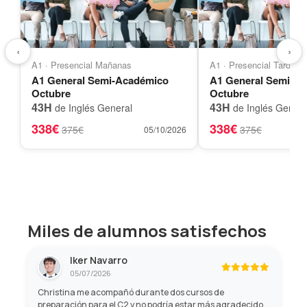
‹
›
A1 · Presencial Mañanas
A1 · Presencial Tardes
A1 General Semi-Académico
A1 General Semi-A
Octubre
Octubre
43H
43H
de Inglés General
de Inglés Genera
338€
338€
375€
375€
05/10/2026
Miles de alumnos satisfechos
Iker Navarro
05/07/2026
Christina me acompañó durante dos cursos de
preparación para el C2 y no podría estar más agradecido.