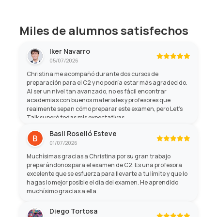
Miles de alumnos satisfechos
Iker Navarro
05/07/2026
Christina me acompañó durante dos cursos de
preparación para el C2 y no podría estar más agradecido.
Al ser un nivel tan avanzado, no es fácil encontrar
academias con buenos materiales y profesores que
realmente sepan cómo preparar este examen, pero Let's
Talk superó todas mis expectativas.
Basil Roselló Esteve
01/07/2026
Muchísimas gracias a Christina por su gran trabajo
preparándonos para el examen de C2. Es una profesora
excelente que se esfuerza para llevarte a tu límite y que lo
hagas lo mejor posible el día del examen. He aprendido
muchísimo gracias a ella.
Diego Tortosa