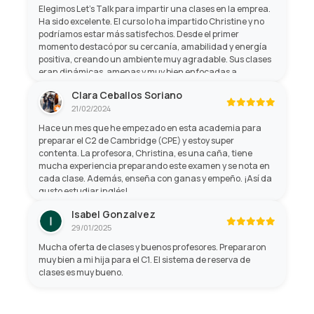
Elegimos Let’s Talk para impartir una clases en la emprea.
Ha sido excelente. El curso lo ha impartido Christine y no
podríamos estar más satisfechos. Desde el primer
momento destacó por su cercanía, amabilidad y energía
positiva, creando un ambiente muy agradable. Sus clases
eran dinámicas, amenas y muy bien enfocadas a
aprender de forma práctica, lo que hacía que el tiempo
Clara Ceballos Soriano
pasara volando mientras mejorábamos nuestro inglés. Sin
21/02/2024
duda, una formación muy recomendable.
Hace un mes que he empezado en esta academia para
preparar el C2 de Cambridge (CPE) y estoy super
contenta. La profesora, Christina, es una caña, tiene
mucha experiencia preparando este examen y se nota en
cada clase. Además, enseña con ganas y empeño. ¡Así da
gusto estudiar inglés!
Isabel Gonzalvez
29/01/2025
Mucha oferta de clases y buenos profesores. Prepararon
muy bien a mi hija para el C1. El sistema de reserva de
clases es muy bueno.