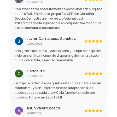
30/06/2026
Una experiencia absolutamente excepcional con el equipo
de Let's Talk. En mi caso, preparé el CPE con Christina
Gebbia. Demostró un nivel de profesionalidad
extraordinario y la experiencia en conjunto fue magnífica.
¡Lo recomendaría totalmente!
Javier Carrascosa Sanchez
02/02/2026
Una gran experiencia, Cristina consigue fijar conceptos y
mejorar significativamente el speaking de manera super
fluida y divertida, super recomendable.
Carlos N S
06/08/2025
La mejor academia en la que he estado! Las instalaciones
estaban muy bien, los profesores se adaptaban a las
necesidades de cada uno y Celia fue muy amable con
nosotros. Mil gracias Let's Talk!!
Asun Valero Bosch
20/01/2026