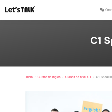
One
C1 S
Inicio
Cursos de inglés
Cursos de nivel C1
C1 Speakin