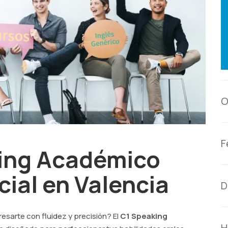
O
F
ing Académico
ial en Valencia
D
resarte con fluidez y precisión? El
C1 Speaking
H