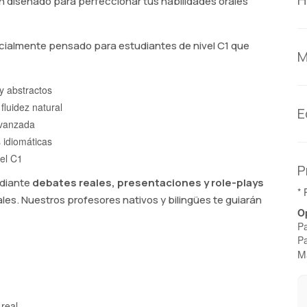
n diseñado para perfeccionar tus habilidades orales
ialmente pensado para estudiantes de nivel C1 que
M
y abstractos
luidez natural
E
avanzada
 idiomáticas
vel C1
P
ediante
debates reales, presentaciones y role-plays
* 
es. Nuestros profesores nativos y bilingües te guiarán
O
Pa
P
Ma
real