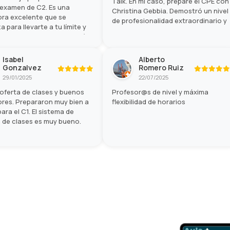
Talk. En mi caso, preparé el CPE con
 examen de C2. Es una
Christina Gebbia. Demostró un nivel
ra excelente que se
de profesionalidad extraordinario y
a para llevarte a tu límite y
la experiencia en conjunto fue
hagas lo mejor posible el día
magnífica. ¡Lo recomendaría
amen. He aprendido
totalmente!
mo gracias a ella.
Isabel
Alberto
Gonzalvez
Romero Ruiz
29/01/2025
22/07/2025
oferta de clases y buenos
Profesor@s de nivel y máxima
res. Prepararon muy bien a
flexibilidad de horarios
para el C1. El sistema de
 de clases es muy bueno.