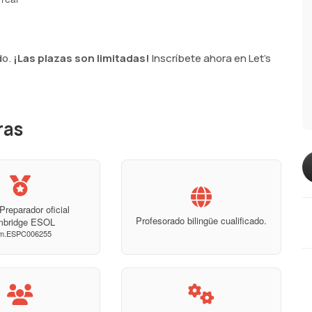
do.
¡Las plazas son limitadas!
Inscríbete ahora en Let's
ras
Preparador oficial
Profesorado bilingüe cualificado.
mbridge ESOL
m.ESPC006255