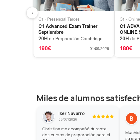
‹
C1 · Presencial Tardes
C1 · Onlin
C1 Advanced Exam Trainer
C1 ADV
Septiembre
ONLINE
20H
20H
de Preparación Cambridge
de P
190€
180€
01/09/2026
Miles de alumnos satisfec
Iker Navarro
05/07/2026
Christina me acompañó durante
Muchísi
dos cursos de preparación para el
su gra