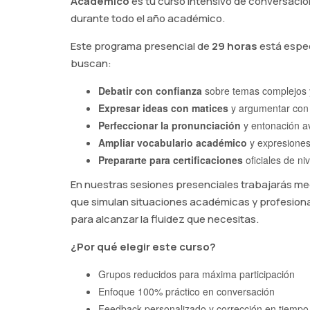
Académico
es tu curso intensivo de conversació
durante todo el año académico.
Este programa presencial de
29 horas
está espec
buscan:
Debatir con confianza
sobre temas complejos 
Expresar ideas con matices
y argumentar con f
Perfeccionar la pronunciación
y entonación 
Ampliar vocabulario académico
y expresiones
Prepararte para certificaciones
oficiales de ni
En nuestras sesiones presenciales trabajarás m
que simulan situaciones académicas y profesional
para alcanzar la fluidez que necesitas.
¿Por qué elegir este curso?
Grupos reducidos para máxima participación
Enfoque 100% práctico en conversación
Feedback personalizado y corrección en tiempo 