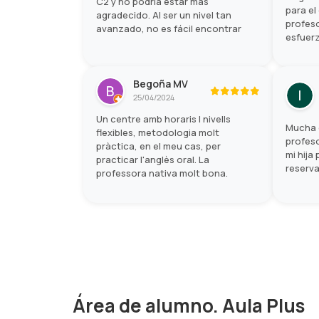
C2 y no podría estar más
para el
agradecido. Al ser un nivel tan
profeso
avanzado, no es fácil encontrar
esfuerz
academias con buenos materiales y
que lo 
profesores que realmente sepan
del ex
cómo preparar este examen, pero
muchísi
Let's Talk superó todas mis
Begoña MV
expectativas.
25/04/2024
Un centre amb horaris I nivells
Mucha 
flexibles, metodologia molt
profeso
pràctica, en el meu cas, per
mi hija 
practicar l'anglès oral. La
reserva
professora nativa molt bona.
Área de alumno. Aula Plus