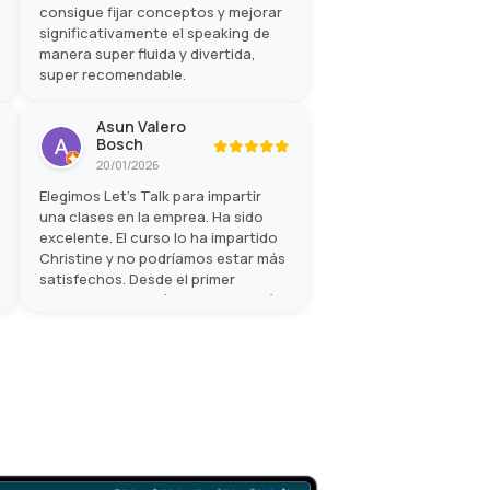
consigue fijar conceptos y mejorar
significativamente el speaking de
manera super fluida y divertida,
super recomendable.
Asun Valero
Bosch
20/01/2026
Elegimos Let’s Talk para impartir
una clases en la emprea. Ha sido
excelente. El curso lo ha impartido
Christine y no podríamos estar más
satisfechos. Desde el primer
momento destacó por su cercanía,
amabilidad y energía positiva,
creando un ambiente muy
agradable. Sus clases eran
dinámicas, amenas y muy bien
enfocadas a aprender de forma
práctica, lo que hacía que el tiempo
pasara volando mientras
mejorábamos nuestro inglés. Sin
duda, una formación muy