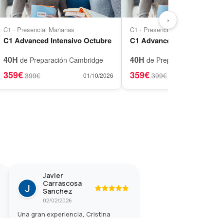
›
C1 · Presencial Mañanas
C1 · Presencial Tardes
C1 Advanced Intensivo Octubre
C1 Advanced Intensivo O
40H
40H
de Preparación Cambridge
de Preparación Cambr
359€
359€
399€
399€
01/10/2026
01
Javier
Carrascosa
Sanchez
02/02/2026
Una gran experiencia, Cristina