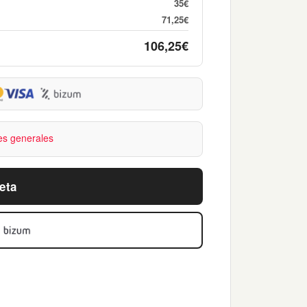
35€
71,25€
106,25€
es generales
eta