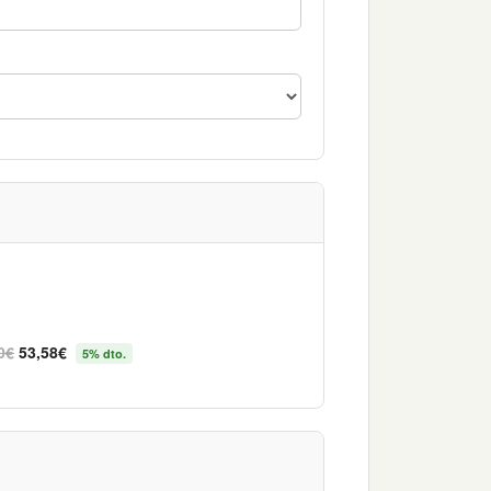
0€
53,58€
5% dto.