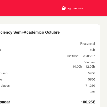
Pago seguro
iciency Semi-Académico Octubre
Presencial
s
60h
02/10/26 – 28/05/27
Viernes
10:00h – 12:05h
 curso
570€
so
570€
 plazos
71,25€
35€
 pagar
106,25€