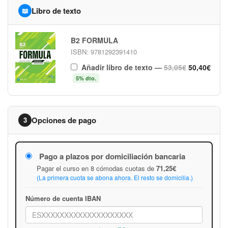
Libro de texto
📖
B2 FORMULA
ISBN: 9781292391410
Añadir libro de texto
—
53,05€
50,40€
5% dto.
Opciones de pago
3
Pago a plazos por domiciliación bancaria
Pagar el curso en 8 cómodas cuotas de
71,25€
(La primera cuota se abona ahora. El resto se domicilia.)
Número de cuenta IBAN