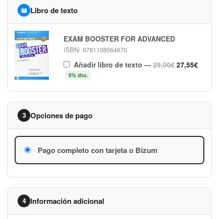
Libro de texto
📖
EXAM BOOSTER FOR ADVANCED
ISBN: 9781108564670
Añadir libro de texto
—
29,00€
27,55€
5% dto.
Opciones de pago
3
Pago completo con tarjeta o Bizum
Información adicional
4