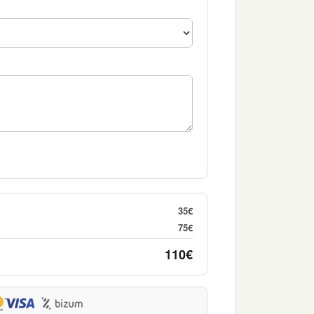
35€
75€
110€