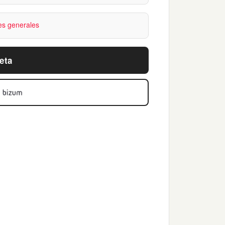
es generales
eta