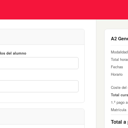
A2 Gene
Modalidad
dos del alumno
Total hora
Fechas
Horario
Coste del
Total cur
1.º pago a
Matrícula
Total a