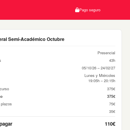
Pago seguro
ral Semi-Académico Octubre
Presencial
s
43h
05/10/26 – 24/02/27
Lunes y Miércoles
19:05h – 20:15h
 curso
375€
so
375€
 plazos
75€
35€
 pagar
110€