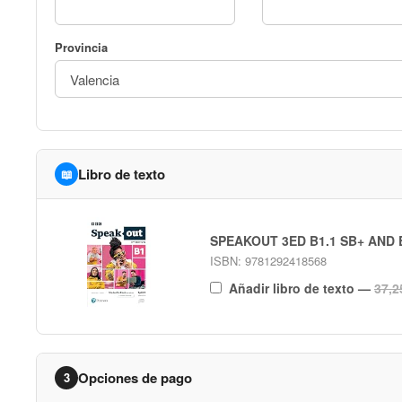
Provincia
Libro de texto
📖
SPEAKOUT 3ED B1.1 SB+ AND 
ISBN: 9781292418568
Añadir libro de texto
—
37,2
Opciones de pago
3