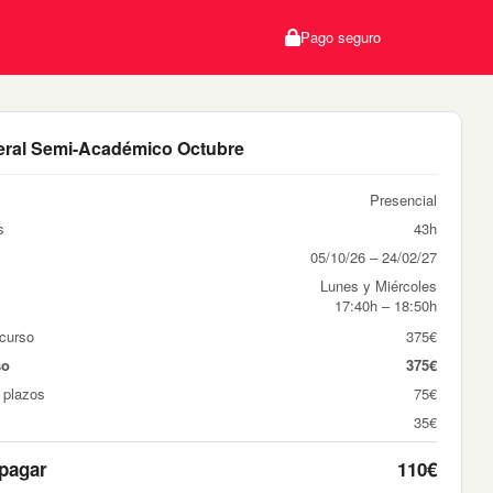
Pago seguro
ral Semi-Académico Octubre
Presencial
s
43h
05/10/26 – 24/02/27
Lunes y Miércoles
17:40h – 18:50h
 curso
375€
so
375€
 plazos
75€
35€
 pagar
110€