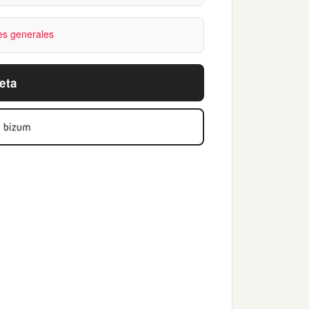
es generales
eta