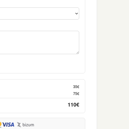
35€
75€
110€