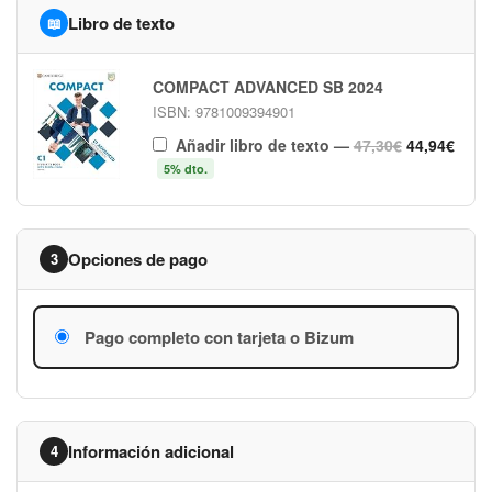
Libro de texto
📖
COMPACT ADVANCED SB 2024
ISBN: 9781009394901
Añadir libro de texto
—
47,30€
44,94€
5% dto.
Opciones de pago
3
Pago completo con tarjeta o Bizum
Información adicional
4