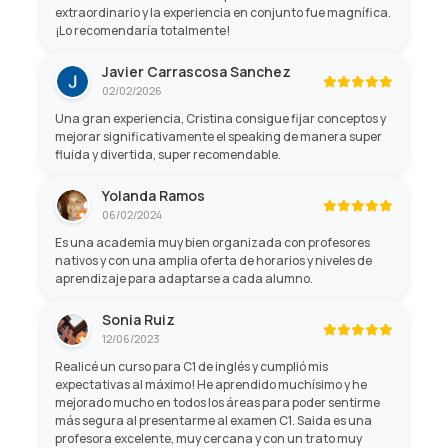
extraordinario y la experiencia en conjunto fue magnífica.
¡Lo recomendaría totalmente!
Javier Carrascosa Sanchez
02/02/2026
Una gran experiencia, Cristina consigue fijar conceptos y
mejorar significativamente el speaking de manera super
fluida y divertida, super recomendable.
Yolanda Ramos
06/02/2024
Es una academia muy bien organizada con profesores
nativos y con una amplia oferta de horarios y niveles de
aprendizaje para adaptarse a cada alumno.
Sonia Ruiz
12/06/2023
Realicé un curso para C1 de inglés y cumplió mis
expectativas al máximo! He aprendido muchísimo y he
mejorado mucho en todos los áreas para poder sentirme
más segura al presentarme al examen C1. Saida es una
profesora excelente, muy cercana y con un trato muy