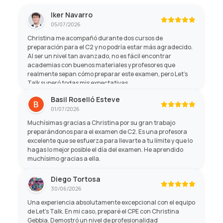
Iker Navarro
05/07/2026
Christina me acompañó durante dos cursos de
preparación para el C2 y no podría estar más agradecido.
Al ser un nivel tan avanzado, no es fácil encontrar
academias con buenos materiales y profesores que
realmente sepan cómo preparar este examen, pero Let's
Talk superó todas mis expectativas.
Basil Roselló Esteve
01/07/2026
Muchísimas gracias a Christina por su gran trabajo
preparándonos para el examen de C2. Es una profesora
excelente que se esfuerza para llevarte a tu límite y que lo
hagas lo mejor posible el día del examen. He aprendido
muchísimo gracias a ella.
Diego Tortosa
30/06/2026
Una experiencia absolutamente excepcional con el equipo
de Let's Talk. En mi caso, preparé el CPE con Christina
Gebbia. Demostró un nivel de profesionalidad