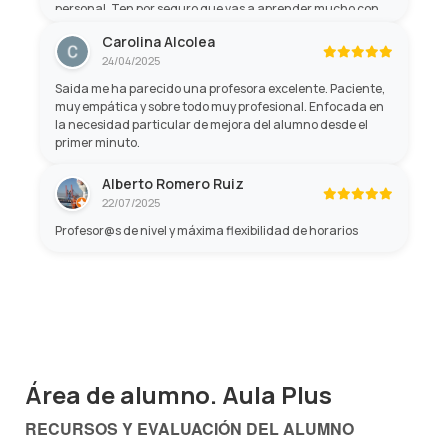
personal. Ten por seguro que vas a aprender mucho con
ella, y no sólo de gramática, sino de cultura general! Son
Carolina Alcolea
profesores profesionales con mucha paciencia y mano
24/04/2025
amable.
Saida me ha parecido una profesora excelente. Paciente,
muy empática y sobre todo muy profesional. Enfocada en
la necesidad particular de mejora del alumno desde el
primer minuto.
Alberto Romero Ruiz
22/07/2025
Profesor@s de nivel y máxima flexibilidad de horarios
Área de alumno. Aula Plus
RECURSOS Y EVALUACIÓN DEL ALUMNO