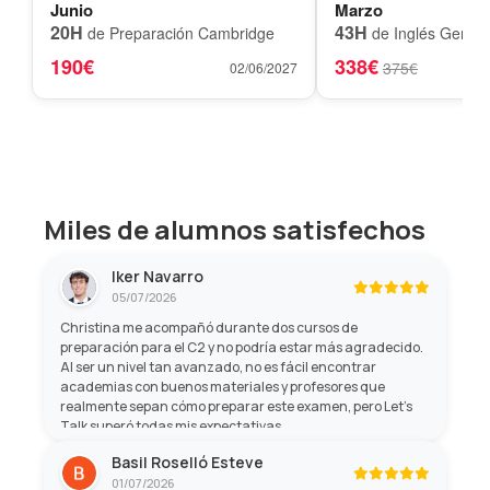
Junio
Marzo
20H
43H
de Preparación Cambridge
de Inglés Genera
190€
338€
375€
02/06/2027
Miles de alumnos satisfechos
Iker Navarro
05/07/2026
Christina me acompañó durante dos cursos de
preparación para el C2 y no podría estar más agradecido.
Al ser un nivel tan avanzado, no es fácil encontrar
academias con buenos materiales y profesores que
realmente sepan cómo preparar este examen, pero Let's
Talk superó todas mis expectativas.
Basil Roselló Esteve
01/07/2026