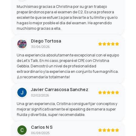
Muchísimas gracias a Christina por su gran trabajo
preparándonos para el examen de C2. Es una profesora
excelente que se esfuerza para llevarte a tu límite y que lo
hagas lo mejor posible el día del examen. He aprendido
muchísimo gracias a ella.
Diego Tortosa
30/06/2026
Una experiencia absolutamente excepcional con el equipo
de Let's Talk. En mi caso, preparé el CPE con Christina
Gebbia. Demostró un nivel de profesionalidad
extraordinario y la experiencia en conjunto fue magnífica.
¡Lo recomendaría totalmente!
Javier Carrascosa Sanchez
02/02/2026
Una gran experiencia, Cristina consigue fijar conceptos y
mejorar significativamente el speaking de manera super
fluida y divertida, super recomendable.
Carlos N S
06/08/2025