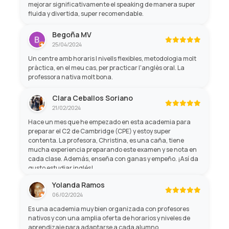
mejorar significativamente el speaking de manera super
fluida y divertida, super recomendable.
Begoña MV
25/04/2024
Un centre amb horaris I nivells flexibles, metodologia molt
pràctica, en el meu cas, per practicar l'anglès oral. La
professora nativa molt bona.
Clara Ceballos Soriano
21/02/2024
Hace un mes que he empezado en esta academia para
preparar el C2 de Cambridge (CPE) y estoy super
contenta. La profesora, Christina, es una caña, tiene
mucha experiencia preparando este examen y se nota en
cada clase. Además, enseña con ganas y empeño. ¡Así da
gusto estudiar inglés!
Yolanda Ramos
06/02/2024
Es una academia muy bien organizada con profesores
nativos y con una amplia oferta de horarios y niveles de
aprendizaje para adaptarse a cada alumno.