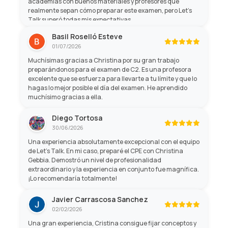
academias con buenos materiales y profesores que
realmente sepan cómo preparar este examen, pero Let's
Talk superó todas mis expectativas.
Basil Roselló Esteve
01/07/2026
Muchísimas gracias a Christina por su gran trabajo
preparándonos para el examen de C2. Es una profesora
excelente que se esfuerza para llevarte a tu límite y que lo
hagas lo mejor posible el día del examen. He aprendido
muchísimo gracias a ella.
Diego Tortosa
30/06/2026
Una experiencia absolutamente excepcional con el equipo
de Let's Talk. En mi caso, preparé el CPE con Christina
Gebbia. Demostró un nivel de profesionalidad
extraordinario y la experiencia en conjunto fue magnífica.
¡Lo recomendaría totalmente!
Javier Carrascosa Sanchez
02/02/2026
Una gran experiencia, Cristina consigue fijar conceptos y