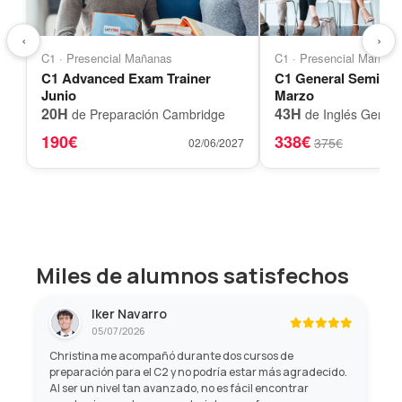
‹
›
C1 · Presencial Mañanas
C1 · Presencial Mañana
C1 Advanced Exam Trainer
C1 General Semi-A
Junio
Marzo
20H
43H
de Preparación Cambridge
de Inglés Genera
190€
338€
375€
02/06/2027
Miles de alumnos satisfechos
Iker Navarro
05/07/2026
Christina me acompañó durante dos cursos de
preparación para el C2 y no podría estar más agradecido.
Al ser un nivel tan avanzado, no es fácil encontrar