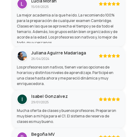
Lucia Morán
15/08/2025
La mejor academia a la que he ido. La recomiendo 100%
para la preparación de cualquier examen Cambridge.
Clases en las que se aprovecha el tiempo y se da todo el
temario. Además, los grupos están bien organizados y de
acorde a la edad. Los profesores son nativos y, lo mejor de
todo, muy cercanos.
Juliana Aguirre Madariaga
26/04/2024
Los profesores son nativos, tienen varias opciones de
horarios y distintos niveles de aprendizaje. Participé en
una clase hasta ahora y me pareció dinámica y muy
enriquecedora.
Isabel Gonzalvez
29/01/2025
Mucha oferta de clases y buenos profesores. Prepararon
muy bien a mi hija para el C1. El sistema de reserva de
clases es muy bueno.
Begoña MV