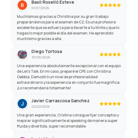
Basil Roselló Esteve
01/07/2026
Muchísimas gracias a Christina por su gran trabajo
preparándonos para el examen de C2. Es una profesora
excelente que se esfuerza para llevarte a tu límite y que lo
hagas lo mejor posible el día del examen. He aprendido
muchísimo gracias a ella.
Diego Tortosa
30/06/2026
Una experiencia absolutamente excepcional con el equipo
de Let's Talk. En mi caso, preparé el CPE con Christina
Gebbia. Demostró un nivel de profesionalidad
extraordinario y la experiencia en conjunto fue magnífica.
¡Lo recomendaría totalmente!
Javier Carrascosa Sanchez
02/02/2026
Una gran experiencia, Cristina consigue fijar conceptos y
mejorar significativamente el speaking de manera super
fluida y divertida, super recomendable.