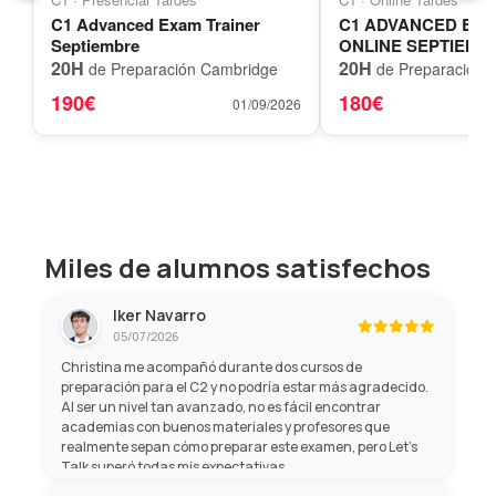
C1 Advanced Exam Trainer
C1 ADVANCED EXA
Septiembre
ONLINE SEPTIEMB
20H
20H
de Preparación Cambridge
de Preparación 
190€
180€
01/09/2026
Miles de alumnos satisfechos
Iker Navarro
05/07/2026
Christina me acompañó durante dos cursos de
preparación para el C2 y no podría estar más agradecido.
Al ser un nivel tan avanzado, no es fácil encontrar
academias con buenos materiales y profesores que
realmente sepan cómo preparar este examen, pero Let's
Talk superó todas mis expectativas.